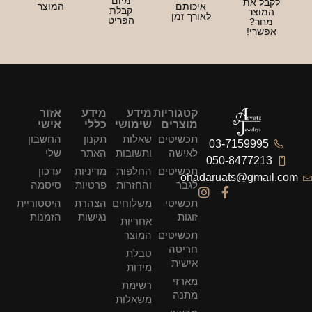
מיום
יכותם
המוצר
קבלת
ורך זמן
הפריט
קטגוריות
מידע
מידע
אזור
מוצרים
שימושי
כללי
אישי
תכשיטים
שאלות
תקנון
החשבון
לאישה
ותשובות
האתר
שלי
תכשיטים
החלפות
מדיניות
עדכון
ohad
לגבר
והחזרות
פרטיות
סיסמה
תכשיטי
משלוחים
הצהרת
היסטוריית
זוגות
נגישות
הזמנות
אחריות
תכשיטים
המוצר
חריטה
טבלת
אישית
מידות
מארזי
רשימת
מתנה
משאלות