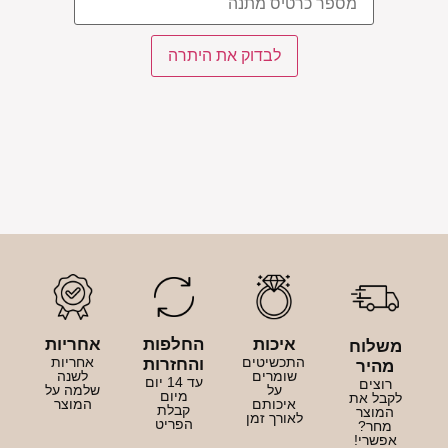
איכות
החלפות
אחריות
משלוח
התכשיטים
אחריות
והחזרות
מהיר
שומרים
לשנה
עד 14 יום
רוצים
על
שלמה על
מיום
לקבל את
איכותם
המוצר
קבלת
המוצר
לאורך זמן
הפריט
מחר?
אפשרי!