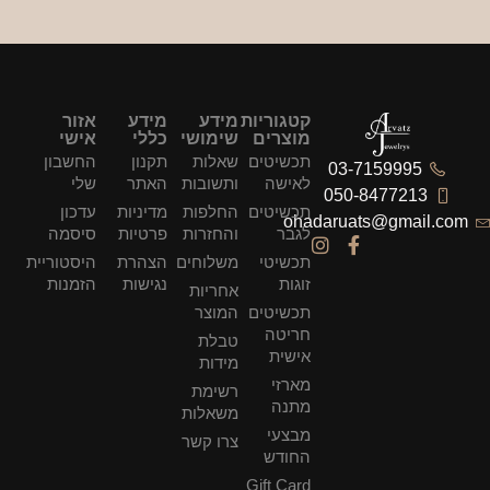
קטגוריות
מידע
מידע
אזור
מוצרים
שימושי
כללי
אישי
תכשיטים
שאלות
תקנון
החשבון
03-7159995
לאישה
ותשובות
האתר
שלי
050-8477213
תכשיטים
החלפות
מדיניות
עדכון
ohadaruats@gmail.com
לגבר
והחזרות
פרטיות
סיסמה
תכשיטי
משלוחים
הצהרת
היסטוריית
זוגות
נגישות
הזמנות
אחריות
תכשיטים
המוצר
חריטה
טבלת
אישית
מידות
מארזי
רשימת
מתנה
משאלות
מבצעי
צרו קשר
החודש
Gift Card