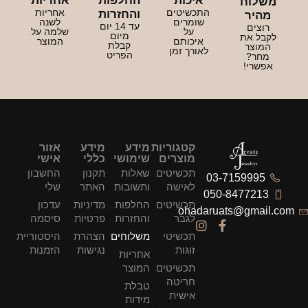
איכות
החלפות
אחריות
משלוח
התכשיטים
אחריות
והחזרות
מהיר
שומרים
לשנה
עד 14 יום
רוצים
על
שלמה על
מיום
לקבל את
איכותם
המוצר
קבלת
המוצר
לאורך זמן
הפריט
מחר?
אפשרי!
קטגוריות
מידע
מידע
אזור
מוצרים
שימושי
כללי
אישי
תכשיטים
שאלות
תקנון
החשבון
03-7159995
לאישה
ותשובות
האתר
שלי
050-8477213
תכשיטים
החלפות
מדיניות
עדכון
ohadaruats@gmail.com
לגבר
והחזרות
פרטיות
סיסמה
תכשיטי
משלוחים
הצהרת
היסטוריית
זוגות
נגישות
הזמנות
אחריות
תכשיטים
המוצר
חריטה
טבלת
אישית
מידות